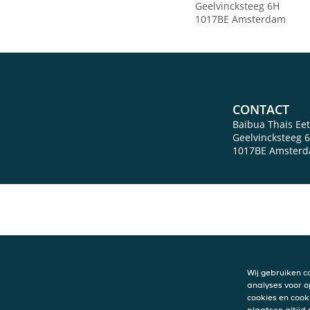
Geelvincksteeg 6H
1017BE Amsterdam
CONTACT
Baibua Thais Ee
Geelvincksteeg 
1017BE
Amster
Wij gebruiken c
analyses voor o
cookies en cook
plaatsen altijd