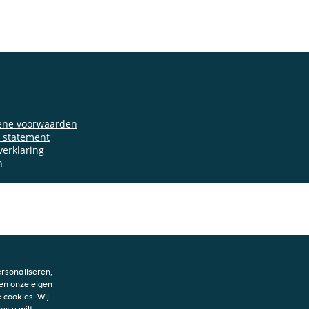
ene voorwaarden
y statement
verklaring
n
rsonaliseren,
en onze eigen
 cookies. Wij
es u wilt