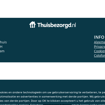
INFO
thuis
Algem
6H
Privac
dam
Cookie
Colofo
ookies en andere technologieën om uw gebruikerservaring te verbeteren, te pe
ptimalisatie en advertenties in samenwerking met derde partijen. Wij gebruik
ies van derde partijen. Door op OK te klikken accepteert u het gebruik van alle
 noodzakelijke cookies. Selecteer
Voorkeuren beheren
om te kiezen welke cooki