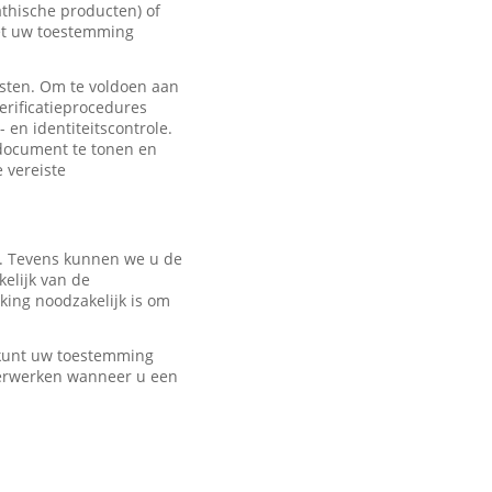
hische producten) of
met uw toestemming
sten. Om te voldoen aan
erificatieprocedures
 en identiteitscontrole.
edocument te tonen en
e vereiste
r. Tevens kunnen we u de
elijk van de
ing noodzakelijk is om
U kunt uw toestemming
verwerken wanneer u een