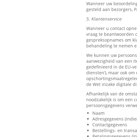
Wanneer uw beoordeling
gesteld aan bezorgers, P
3.
Klantenservice
Wanneer u contact opnee
vraag te beantwoorden o
gespreksopnames om klan
behandeling te nemen en
We kunnen uw persoonsge
aanwezigheid van een it
gedefinieerd in de EU-ve
diensten’), maar ook om 
opschortingsmaatregelen
de Wet inzake digitale d
Afhankelijk van de omst
noodzakelijk is om een 
persoonsgegevens verwer
Naam
Adresgegevens (indie
Contactgegevens
Bestellings- en trans
Betalingsgegevens (in