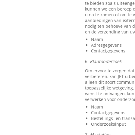
te bieden zoals uiteeng
kunnen we een beroep do
u na te komen of om te v
aanbiedingen van exter
nodig ten behoeve van d
en de verzending van uw
Naam
Adresgegevens
Contactgegevens
6.
Klantonderzoek
Om ervoor te zorgen dat
verbeteren, kan JET u b
alleen dit soort communi
toepasselijke wetgeving.
wenst te ontvangen, kun
verwerken voor onderzo
Naam
Contactgegevens
Bestellings- en trans
Onderzoeksinput
7.
Marketing