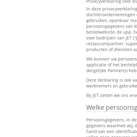
Privacyverklaring voor k
In deze privacyverklarin
dochterondernemingen en
gebruiken, openbaar mak
persoonsgegevens van kl
bestelwebsite, de app, h
voor bedrijven van JET (“
restaurantpartner, super
producten of diensten aa
We kunnen uw persoonsge
applicatie of het bestel
dergelijke Partner(s) h
Deze Verklaring is ook 
werknemers en gebruiker
Bij JET zetten we ons e
Welke persoons
Persoonsgegevens, in dez
gegevens waarmee wij, dir
hand van een identifica