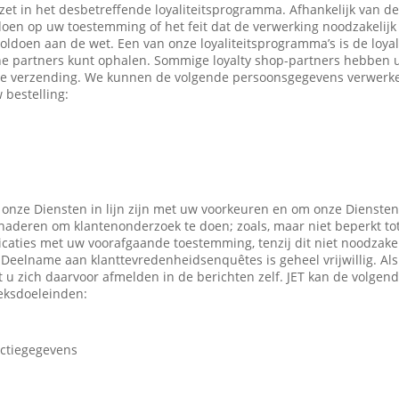
ezet in het desbetreffende loyaliteitsprogramma. Afhankelijk van 
en op uw toestemming of het feit dat de verwerking noodzakelijk 
oldoen aan de wet. Een van onze loyaliteitsprogramma’s is de loyal
ne partners kunt ophalen. Sommige loyalty shop-partners hebben
e verzending. We kunnen de volgende persoonsgegevens verwerken
 bestelling:
 onze Diensten in lijn zijn met uw voorkeuren en om onze Diensten
enaderen om klantenonderzoek te doen; zoals, maar niet beperkt to
caties met uw voorafgaande toestemming, tenzij dit niet noodzakeli
 Deelname aan klanttevredenheidsenquêtes is geheel vrijwillig. Al
t u zich daarvoor afmelden in de berichten zelf. JET kan de volge
eksdoeleinden:
actiegegevens