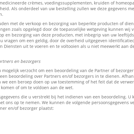
medicineerde crèmes, voedingssupplementen, kruiden of homeopat
heid. Als onderdeel van uw bestelling zullen we deze gegevens 
n.
den met de verkoop en bezorging van beperkte producten of dien
tingen zoals opgelegd door de toepasselijke wetgeving kunnen wij v
p en bezorging van deze producten, met inbegrip van uw leeftijds-
 u vragen om een geldig, door de overheid uitgegeven identificati
z’n Diensten uit te voeren en te voltooien als u niet meewerkt aan d
rtners en bezorgers
u mogelijk verzocht om een beoordeling van de Partner of bezorge
en beoordeling over Partners en/of bezorgers in te dienen. Afhank
e een beroep doen op uw toestemming of het feit dat de verwerk
e komen of om te voldoen aan de wet.
sgegevens die u verstrekt bij het indienen van een beoordeling. 
 met ons op te nemen. We kunnen de volgende persoonsgegevens 
ner en/of bezorger plaatst: