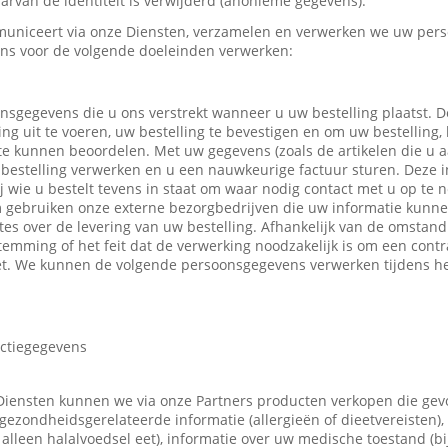
rvan de identiteit is verwijderd (anonieme gegevens).
uniceert via onze Diensten, verzamelen en verwerken we uw pers
ns voor de volgende doeleinden verwerken:
nsgegevens die u ons verstrekt wanneer u uw bestelling plaatst.
ing uit te voeren, uw bestelling te bevestigen en om uw bestelling,
 te kunnen beoordelen. Met uw gegevens (zoals de artikelen die u
bestelling verwerken en u een nauwkeurige factuur sturen. Deze in
ij wie u bestelt tevens in staat om waar nodig contact met u op t
m gebruiken onze externe bezorgbedrijven die uw informatie kunn
tes over de levering van uw bestelling. Afhankelijk van de omsta
emming of het feit dat de verwerking noodzakelijk is om een contr
t. We kunnen de volgende persoonsgegevens verwerken tijdens he
actiegegevens
Diensten kunnen we via onze Partners producten verkopen die ge
gezondheidsgerelateerde informatie (allergieën of dieetvereisten),
 u alleen halalvoedsel eet), informatie over uw medische toestand (b