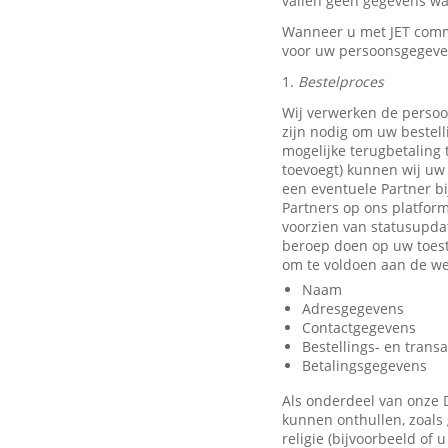
vallen geen gegevens waa
Wanneer u met JET comm
voor uw persoonsgegeve
1.
Bestelproces
Wij verwerken de persoo
zijn nodig om uw bestell
mogelijke terugbetaling
toevoegt) kunnen wij uw 
een eventuele Partner b
Partners op ons platfor
voorzien van statusupda
beroep doen op uw toest
om te voldoen aan de we
Naam
Adresgegevens
Contactgegevens
Bestellings- en trans
Betalingsgegevens
Als onderdeel van onze 
kunnen onthullen, zoals 
religie (bijvoorbeeld of