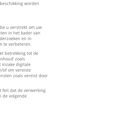
 beschikking worden
ie u verstrekt om uw
len in het kader van
derzoeken en in
n te verbeteren.
t betrekking tot de
inhoud’ zoals
 inzake digitale
n/of om vereiste
sten zoals vereist door
feit dat de verwerking
n de volgende