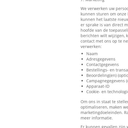
We verwerken uw persoo
kunnen sturen om onze D
kunnen het laatste nieu
er sprake is van direct 
hoofde van de toepassel
berichten wilt wijzigen,
contact met ons op te 
verwerken:
Naam
Adresgegevens
Contactgegevens
Bestellings- en trans
Beoordeling(en) (opti
Campagnegegevens (o
Apparaat-ID
Cookie- en technolog
Om ons in staat te stel
optimaliseren, maken we
marketingdoeleinden. Ra
meer informatie.
Er kunnen gevallen zijn