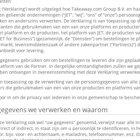
lanten
g (‘Verklaring’) wordt uitgelegd hoe Takeaway.com Group B.V. en ha
 gelieerde ondernemingen (“JET”, “wij”, “ons” of “onze”) persoon
en en anderszins verwerken. De Verklaring is van toepassing op 
anten die gebruikmaken van een van onze platforms en producten,
et platform en de producten, het platform van JET, de producten v
JET for Business”) (gezamenlijk, de “Diensten”) om bestellingen te p
markt, levensmiddelenzaak of andere zakenpartner (“Partner(s)”) d
nbiedt voor levering.
gevens gebruiken om om bestellingen te leveren die zijn geplaat
platform van de Partner. In dergelijke omstandigheden zullen we g
ebben ontvangen in overeenstemming met deze Verklaring verwerke
van toepassing op de verwerking van de persoonsgegevens van alle
s die gebruikmaken van een van onze producten en platforms van 
rvoor in om de privacy van iedereen in onze gemeenschap te besch
gegevens we verwerken en waarom
e Verklaring ook wel “uw gegevens” genoemd, verwijst naar alle in
ect of indirect, in staat zijn om u persoonlijk te identificeren, in 
tor, bijv. voor- en achternaam, e-mailadres, telefoonnummer, enz.