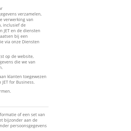
ar
sgegevens verzamelen,
de verwerking van
 inclusief de
an JET en de diensten
laatsen bij een
ie via onze Diensten
st op de website,
egevens die we van
n.
 aan klanten toegewezen
JET for Business.
ermen.
formatie of een set van
het bijzonder aan de
 Onder persoonsgegevens