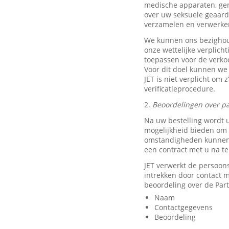
medische apparaten, ge
over uw seksuele geaard
verzamelen en verwerke
We kunnen ons bezighou
onze wettelijke verplich
toepassen voor de verkoo
Voor dit doel kunnen we
JET is niet verplicht om 
verificatieprocedure.
2.
Beoordelingen over pa
Na uw bestelling wordt 
mogelijkheid bieden om e
omstandigheden kunnen w
een contract met u na t
JET verwerkt de persoon
intrekken door contact
beoordeling over de Part
Naam
Contactgegevens
Beoordeling