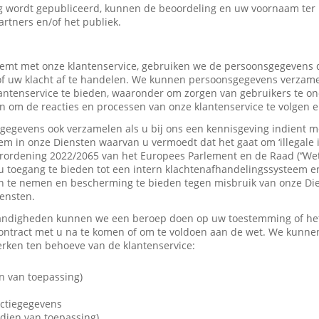
 wordt gepubliceerd, kunnen de beoordeling en uw voornaam ter
artners en/of het publiek.
mt met onze klantenservice, gebruiken we de persoonsgegevens d
f uw klacht af te handelen. We kunnen persoonsgegevens verzame
tenservice te bieden, waaronder om zorgen van gebruikers te on
 om de reacties en processen van onze klantenservice te volgen e
gevens ook verzamelen als u bij ons een kennisgeving indient me
em in onze Diensten waarvan u vermoedt dat het gaat om ‘illegale 
rordening 2022/2065 van het Europees Parlement en de Raad (‘’Wet
u toegang te bieden tot een intern klachtenafhandelingssysteem e
 te nemen en bescherming te bieden tegen misbruik van onze Dien
iensten.
andigheden kunnen we een beroep doen op uw toestemming of het 
contract met u na te komen of om te voldoen aan de wet. We kunne
ken ten behoeve van de klantenservice:
n van toepassing)
actiegegevens
dien van toepassing)