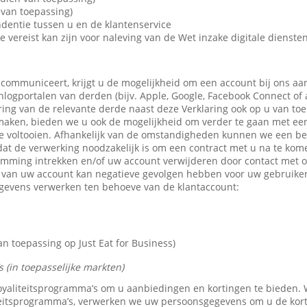
van toepassing)
dentie tussen u en de klantenservice
e vereist kan zijn voor naleving van de Wet inzake digitale dienste
 communiceert, krijgt u de mogelijkheid om een account bij ons aa
 inlogportalen van derden (bijv. Apple, Google, Facebook Connect of
ring van de relevante derde naast deze Verklaring ook op u van toe
maken, bieden we u ook de mogelijkheid om verder te gaan met een 
e voltooien. Afhankelijk van de omstandigheden kunnen we een b
dat de verwerking noodzakelijk is om een contract met u na te kom
emming intrekken en/of uw account verwijderen door contact met 
n van uw account kan negatieve gevolgen hebben voor uw gebruike
gevens verwerken ten behoeve van de klantaccount:
 toepassing op Just Eat for Business)
 (in toepasselijke markten)
 loyaliteitsprogramma’s om u aanbiedingen en kortingen te bieden
teitsprogramma’s, verwerken we uw persoonsgegevens om u de kor