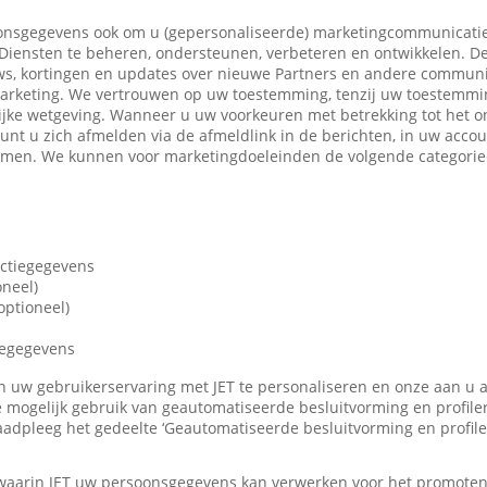
nsgegevens ook om u (gepersonaliseerde) marketingcommunicatie
iensten te beheren, ondersteunen, verbeteren en ontwikkelen. De
ws, kortingen en updates over nieuwe Partners en andere communi
marketing. We vertrouwen op uw toestemming, tenzij uw toestemming
ijke wetgeving. Wanneer u uw voorkeuren met betrekking tot het o
 kunt u zich afmelden via de afmeldlink in de berichten, in uw accou
nemen. We kunnen voor marketingdoeleinden de volgende categori
actiegegevens
oneel)
ptioneel)
iegegevens
len uw gebruikerservaring met JET te personaliseren en onze aan u
 mogelijk gebruik van geautomatiseerde besluitvorming en profile
adpleeg het gedeelte ‘Geautomatiseerde besluitvorming en profile
 waarin JET uw persoonsgegevens kan verwerken voor het promote